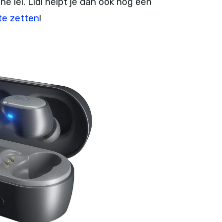
 lei. Lidl helpt je dan ook nog een
 te zetten
!