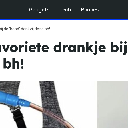
Gadgets
Tech
Phones
ij de 'hand' dankzij deze bh!
avoriete drankje bi
 bh!