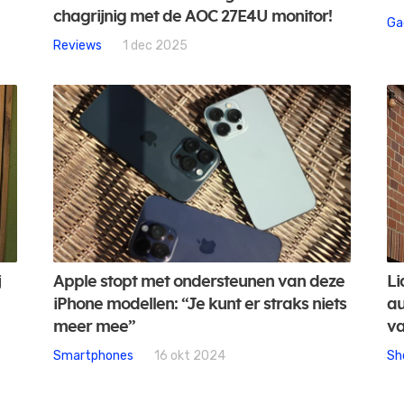
chagrijnig met de AOC 27E4U monitor!
Ga
Reviews
1 dec 2025
j
Apple stopt met ondersteunen van deze
Li
iPhone modellen: “Je kunt er straks niets
au
meer mee”
va
Smartphones
16 okt 2024
Sh