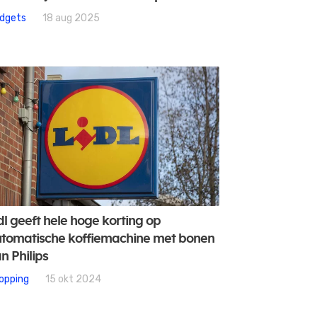
dgets
18 aug 2025
dl geeft hele hoge korting op
tomatische koffiemachine met bonen
n Philips
opping
15 okt 2024