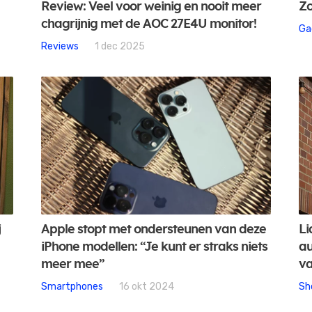
Review: Veel voor weinig en nooit meer
Zo
chagrijnig met de AOC 27E4U monitor!
Ga
Reviews
1 dec 2025
j
Apple stopt met ondersteunen van deze
Li
iPhone modellen: “Je kunt er straks niets
au
meer mee”
va
Smartphones
16 okt 2024
Sh