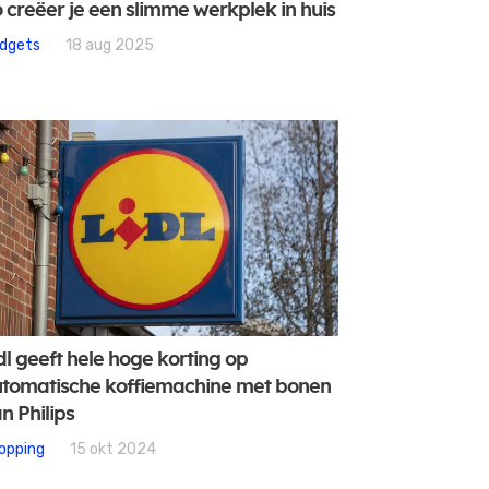
 creëer je een slimme werkplek in huis
dgets
18 aug 2025
dl geeft hele hoge korting op
tomatische koffiemachine met bonen
n Philips
opping
15 okt 2024