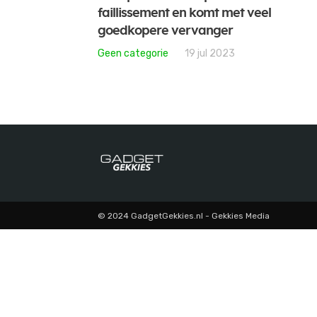
faillissement en komt met veel
goedkopere vervanger
Geen categorie
19 jul 2023
© 2024 GadgetGekkies.nl - Gekkies Media