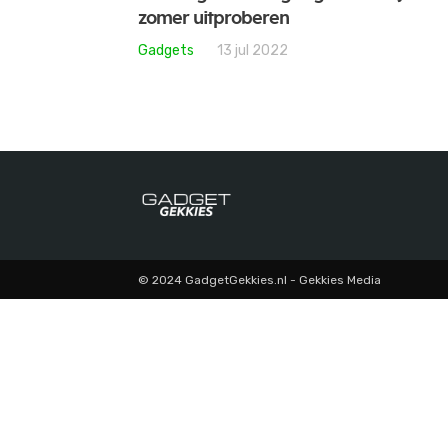
zomer uitproberen
Gadgets
13 jul 2022
© 2024 GadgetGekkies.nl - Gekkies Media