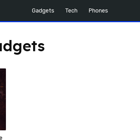
Gadgets
Tech
Phones
adgets
e