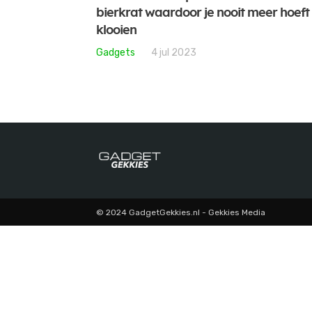
bierkrat waardoor je nooit meer hoeft 
klooien
Gadgets
4 jul 2023
© 2024 GadgetGekkies.nl - Gekkies Media