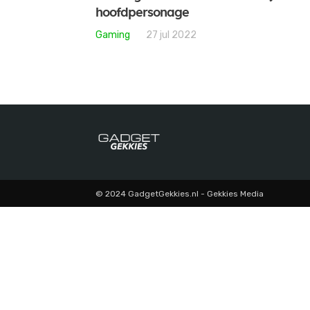
hoofdpersonage
Gaming
27 jul 2022
© 2024 GadgetGekkies.nl - Gekkies Media