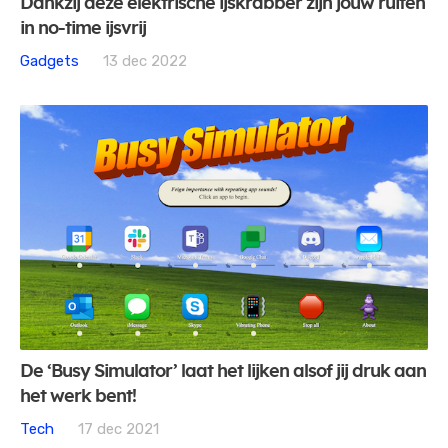
Dankzij deze elektrische ijskrabber zijn jouw ruiten
in no-time ijsvrij
Gadgets
13 dec 2022
De ‘Busy Simulator’ laat het lijken alsof jij druk aan
het werk bent!
Tech
17 dec 2021