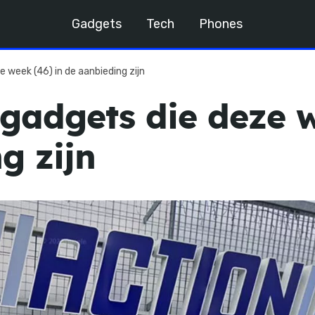
Gadgets
Tech
Phones
 week (46) in de aanbieding zijn
 gadgets die deze w
g zijn