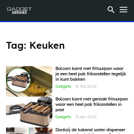
Tag:
Keuken
Bol.com komt met frituurpan waar
je een heel pak frikandellen tegelijk
in kunt bakken
Gadgets
10 feb 2024
Bol.com komt met geniale frituurpan
waar een heel pak frikandellen in
past
Gadgets
13 apr 2023
Dankzij de kokend water dispenser