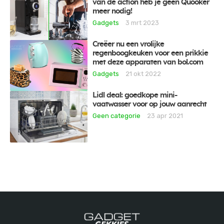
van de action heb je geen Quooker
meer nodig!
Gadgets
3 mrt 2023
Creëer nu een vrolijke
regenboogkeuken voor een prikkie
met deze apparaten van bol.com
Gadgets
21 okt 2022
Lidl deal: goedkope mini-
vaatwasser voor op jouw aanrecht
Geen categorie
23 apr 2021