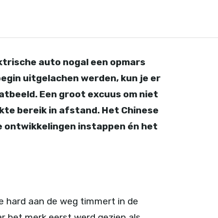
ktrische auto nogal een opmars
begin uitgelachen werden, kun je er
atbeeld. Een groot excuus om niet
rkte bereik in afstand. Het Chinese
de ontwikkelingen instappen én het
ie hard aan de weg timmert in de
ar het merk eerst werd gezien als