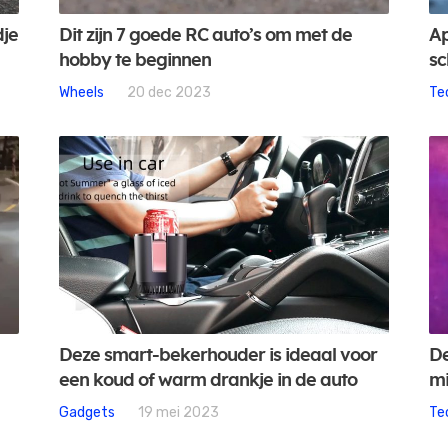
dje
Dit zijn 7 goede RC auto’s om met de
Ap
hobby te beginnen
sc
Wheels
20 dec 2023
Te
Deze smart-bekerhouder is ideaal voor
De
een koud of warm drankje in de auto
mi
Gadgets
19 mei 2023
Te