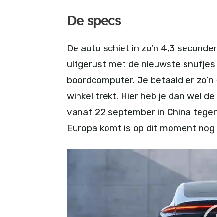
De specs
De auto schiet in zo’n 4,3 seconden
uitgerust met de nieuwste snufjes 
boordcomputer. Je betaald er zo’n 
winkel trekt. Hier heb je dan wel de
vanaf 22 september in China tegen
Europa komt is op dit moment nog 
V
i
d
e