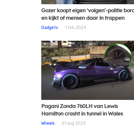
Gozer koopt eigen ‘volgen’-politie bor
en kijkt of mensen daar in trappen
Gadgets
1 feb 2024
Pagani Zonda 760LH van Lewis
Hamilton crasht in tunnel in Wales
Wheels
21 aug 2023