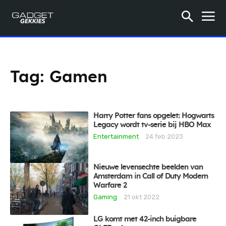
Tag:
Gamen
Harry Potter fans opgelet: Hogwarts
Legacy wordt tv-serie bij HBO Max
Entertainment
24 feb 2023
Nieuwe levensechte beelden van
Amsterdam in Call of Duty Modern
Warfare 2
Gaming
21 okt 2022
LG komt met 42-inch buigbare