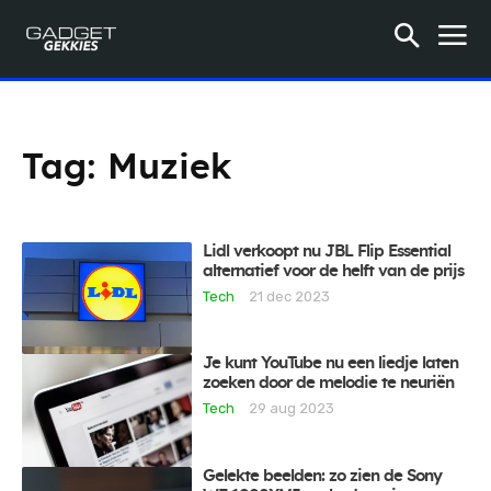
Tag:
Muziek
Lidl verkoopt nu JBL Flip Essential
alternatief voor de helft van de prijs
Tech
21 dec 2023
Je kunt YouTube nu een liedje laten
zoeken door de melodie te neuriën
Tech
29 aug 2023
Gelekte beelden: zo zien de Sony