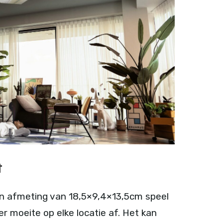
t
en afmeting van 18,5×9,4×13,5cm speel
r moeite op elke locatie af. Het kan