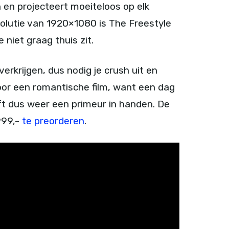
 en projecteert moeiteloos op elk
solutie van 1920×1080 is The Freestyle
 niet graag thuis zit.
verkrijgen, dus nodig je crush uit en
oor een romantische film, want een dag
eft dus weer een primeur in handen. De
999,-
te preorderen
.