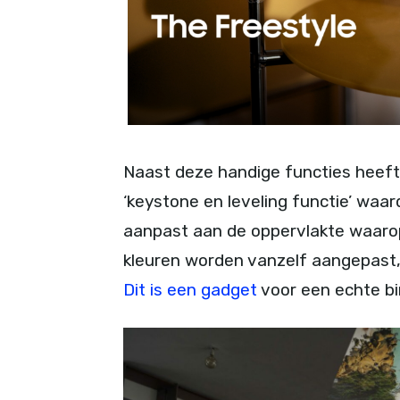
Naast deze handige functies heef
‘keystone en leveling functie’ waa
aanpast aan de oppervlakte waarop
kleuren worden vanzelf aangepast, 
Dit is een gadget
voor een echte b