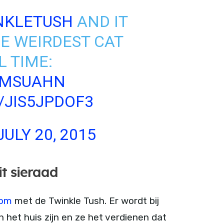
NKLETUSH
AND IT
HE WEIRDEST CAT
L TIME:
2GMSUAHN
/JIS5JPDOF3
JULY 20, 2015
it sieraad
com
met de Twinkle Tush. Er wordt bij
 het huis zijn en ze het verdienen dat