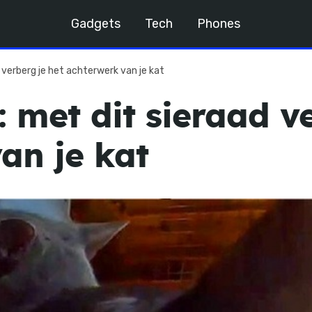
Gadgets
Tech
Phones
 verberg je het achterwerk van je kat
 met dit sieraad v
an je kat