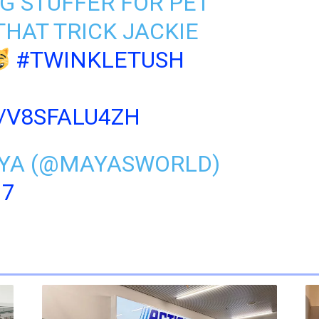
G STUFFER FOR PET
THAT TRICK JACKIE
#TWINKLETUSH
/V8SFALU4ZH
YA (@MAYASWORLD)
17