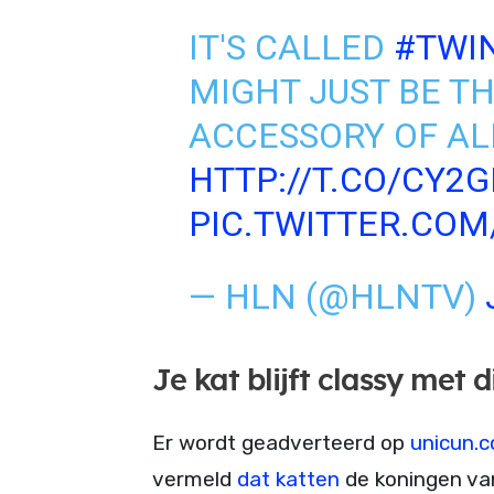
IT'S CALLED
#TWI
MIGHT JUST BE T
ACCESSORY OF AL
HTTP://T.CO/CY
PIC.TWITTER.COM
— HLN (@HLNTV)
Je kat blijft classy met d
Er wordt geadverteerd op
unicun.
vermeld
dat katten
de koningen van