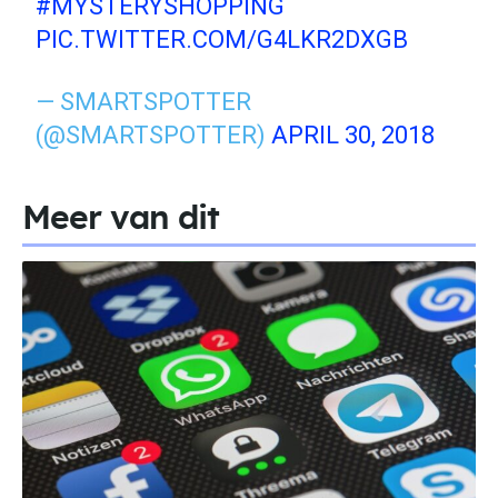
#MYSTERYSHOPPING
PIC.TWITTER.COM/G4LKR2DXGB
— SMARTSPOTTER
(@SMARTSPOTTER)
APRIL 30, 2018
Meer van dit