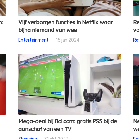
n:
Vijf verborgen functies in Netflix waar
Re
bijna niemand van weet
va
Entertainment
15 jan 2024
Re
Mega-deal bij Bol.com: gratis PS5 bij de
Ne
aanschaf van een TV
we