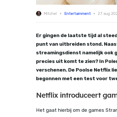
Entertainment
Mitchel
27 aug 20
Er gingen de laatste tijd al st
punt van uitbreiden stond. Naast
streamingsdienst namelijk ook 
precies uit komt te zien? In Pole
verschenen. De Poolse Netflix li
begonnen met een test voor tw
Netflix introduceert ga
Het gaat hierbij om de games Stra