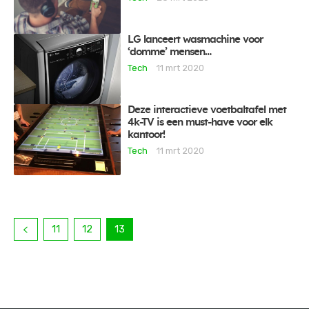
LG lanceert wasmachine voor
‘domme’ mensen…
Tech
11 mrt 2020
Deze interactieve voetbaltafel met
4k-TV is een must-have voor elk
kantoor!
Tech
11 mrt 2020
11
12
13