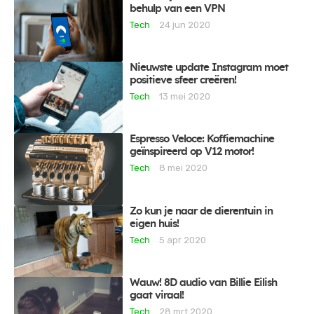
behulp van een VPN
Tech
24 jun 2020
Nieuwste update Instagram moet
positieve sfeer creëren!
Tech
13 mei 2020
Espresso Veloce: Koffiemachine
geïnspireerd op V12 motor!
Tech
8 mei 2020
Zo kun je naar de dierentuin in
eigen huis!
Tech
5 apr 2020
Wauw! 8D audio van Billie Eilish
gaat viraal!
Tech
28 mrt 2020